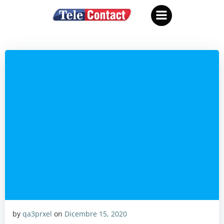
Vai
al
contenuto
by
qa3prxel
on
Dicembre 15, 2020