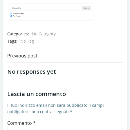
Categories:
No Category
Tags:
No Tag
Navigazione
Previous post
articoli
No responses yet
Lascia un commento
Il tuo indirizzo email non sarà pubblicato.
I campi
obbligatori sono contrassegnati
*
Commento
*