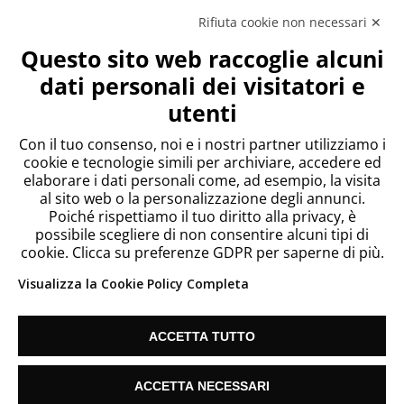
Rifiuta cookie non necessari ✕
Meta
Questo sito web raccoglie alcuni
Accedi
dati personali dei visitatori e
Feed dei contenuti
utenti
Feed dei commenti
WordPress.org
Con il tuo consenso, noi e i nostri partner utilizziamo i
cookie e tecnologie simili per archiviare, accedere ed
elaborare i dati personali come, ad esempio, la visita
al sito web o la personalizzazione degli annunci.
Poiché rispettiamo il tuo diritto alla privacy, è
possibile scegliere di non consentire alcuni tipi di
cookie. Clicca su preferenze GDPR per saperne di più.
Visualizza la Cookie Policy Completa
ACCETTA TUTTO
Since 2018 Telecontact List S.L. Vat: ES B67186635 |
Cookie Settings
| info@listetelemarketing.net
ACCETTA NECESSARI