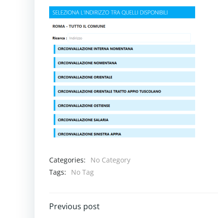
Categories:
No Category
Tags:
No Tag
Navigazione
Previous post