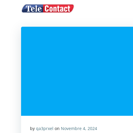
Vai
ACQUISTA CRE
al
contenuto
by
qa3prxel
on
Novembre 4, 2024