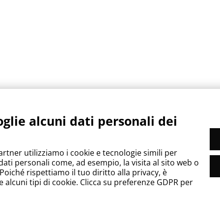
sto browser per la prossima volta che commento.
glie alcuni dati personali dei
artner utilizziamo i cookie e tecnologie simili per
dati personali come, ad esempio, la visita al sito web o
oiché rispettiamo il tuo diritto alla privacy, è
e alcuni tipi di cookie. Clicca su preferenze GDPR per
econtact List S.L. Vat: ES B67186635 |
Cookie Settings
| info