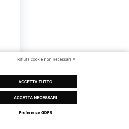
Rifiuta cookie non necessari ✕
ACCETTA TUTTO
ACCETTA NECESSARI
Preferenze GDPR
Mandanos un mensaje
Hai bisogno di aiuto?
@listetelemarketing.net