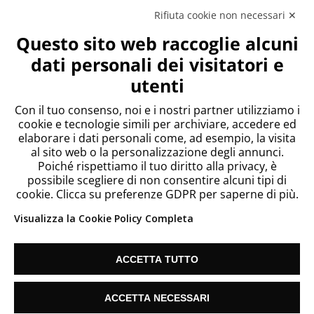
Rifiuta cookie non necessari ✕
Meta
Questo sito web raccoglie alcuni
Accedi
dati personali dei visitatori e
Feed dei contenuti
utenti
Feed dei commenti
WordPress.org
Con il tuo consenso, noi e i nostri partner utilizziamo i
cookie e tecnologie simili per archiviare, accedere ed
elaborare i dati personali come, ad esempio, la visita
al sito web o la personalizzazione degli annunci.
Poiché rispettiamo il tuo diritto alla privacy, è
possibile scegliere di non consentire alcuni tipi di
cookie. Clicca su preferenze GDPR per saperne di più.
Visualizza la Cookie Policy Completa
ACCETTA TUTTO
Since 2018 Telecontact List S.L. Vat: ES B67186635 |
Cookie Settings
| info@listetelemarketing.net
ACCETTA NECESSARI