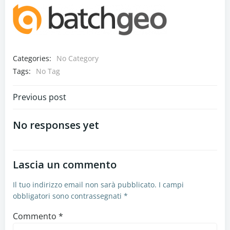
Categories:
No Category
Tags:
No Tag
Navigazione
Previous post
articoli
No responses yet
Lascia un commento
Il tuo indirizzo email non sarà pubblicato.
I campi
obbligatori sono contrassegnati
*
Commento
*