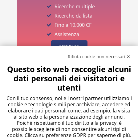
Ricerche multiple
Ricerche da lista
Fino a 10.000 CF
Assistenza
ACQUISTA
Rifiuta cookie non necessari ✕
Per quantità superiori richiedere un
Questo sito web raccoglie alcuni
preventivo qui
dati personali dei visitatori e
Spacchetta i tuoi crediti e risparmia fino al
utenti
Con il tuo consenso, noi e i nostri partner utilizziamo i
cookie e tecnologie simili per archiviare, accedere ed
elaborare i dati personali come, ad esempio, la visita
al sito web o la personalizzazione degli annunci.
Poiché rispettiamo il tuo diritto alla privacy, è
possibile scegliere di non consentire alcuni tipi di
cookie. Clicca su preferenze GDPR per saperne di più.
SCOPRI DI PIÙ