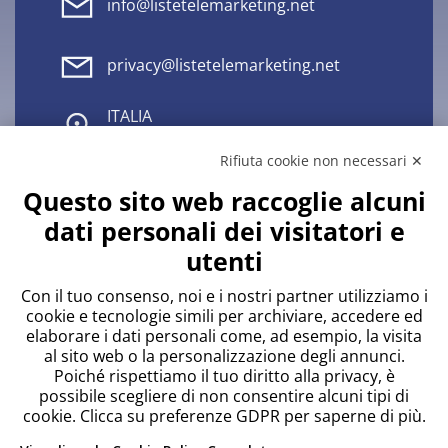
info@listetelemarketing.net
privacy@listetelemarketing.net
ITALIA
Via Quaranta, 45 20139 Milano
Rifiuta cookie non necessari ✕
+39 0182 21332
Questo sito web raccoglie alcuni
dati personali dei visitatori e
SPAGNA
utenti
C/Sant Valentì, 26 08302 Matarò
(Barcelona)
Con il tuo consenso, noi e i nostri partner utilizziamo i
cookie e tecnologie simili per archiviare, accedere ed
+34 93 7371044
elaborare i dati personali come, ad esempio, la visita
al sito web o la personalizzazione degli annunci.
Poiché rispettiamo il tuo diritto alla privacy, è
possibile scegliere di non consentire alcuni tipi di
cookie. Clicca su preferenze GDPR per saperne di più.