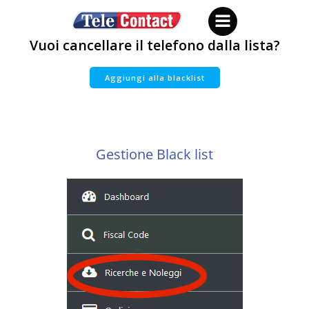
Vai
al
contenuto
Vuoi cancellare il telefono dalla lista?
Aggiungi alla blacklist
Gestione Black list