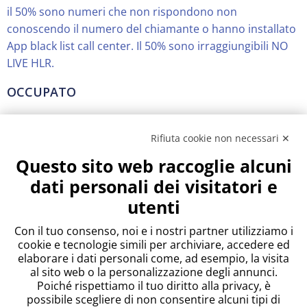
il 50% sono numeri che non rispondono non
conoscendo il numero del chiamante o hanno installato
App black list call center. Il 50% sono irraggiungibili NO
LIVE HLR.
OCCUPATO
La percentuale è bassa sono numeri da riprovare
aumentare il numero dei tentativi.
Rifiuta cookie non necessari ✕
Questo sito web raccoglie alcuni
DISATTIVO
dati personali dei visitatori e
Sim disattivate non registrate alla rete GSM. “Il numero
utenti
da lei chiamato e inesistente”.
Con il tuo consenso, noi e i nostri partner utilizziamo i
Lorem ipsum dolor sit amet, at mei dolore tritani
cookie e tecnologie simili per archiviare, accedere ed
repudiandae. In his nemore temporibus consequuntur,
elaborare i dati personali come, ad esempio, la visita
al sito web o la personalizzazione degli annunci.
vim ad prima vivendum consetetur. Viderer feugiat at
Poiché rispettiamo il tuo diritto alla privacy, è
pro, mea aperiam
possibile scegliere di non consentire alcuni tipi di