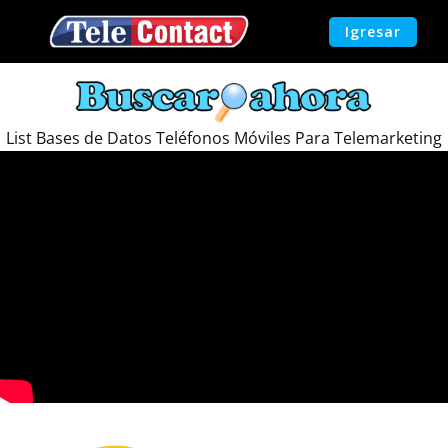
Vai
Igresar
al
contenuto
List Bases de Datos Teléfonos Móviles Para Telemarketing