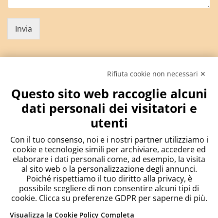
Invia
Rifiuta cookie non necessari ✕
Questo sito web raccoglie alcuni
dati personali dei visitatori e
utenti
Contactos
Con il tuo consenso, noi e i nostri partner utilizziamo i
cookie e tecnologie simili per archiviare, accedere ed
El chat está activo todos los días de lunes a viernes
elaborare i dati personali come, ad esempio, la visita
de 9.00 a 18.30
al sito web o la personalizzazione degli annunci.
Poiché rispettiamo il tuo diritto alla privacy, è
possibile scegliere di non consentire alcuni tipi di
Italia: Tel. +39 02 50041609
cookie. Clicca su preferenze GDPR per saperne di più.
Espana: Tel. +34 93 7371044
Visualizza la Cookie Policy Completa