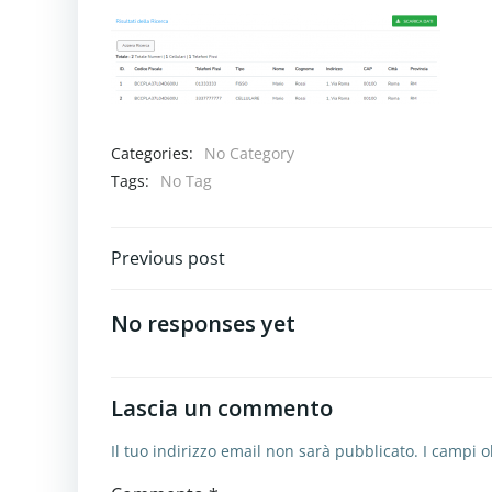
Categories:
No Category
Tags:
No Tag
Navigazione
Previous post
articoli
No responses yet
Lascia un commento
Il tuo indirizzo email non sarà pubblicato.
I campi o