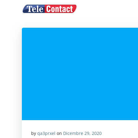
Vai
ACQUISTA CRE
al
contenuto
by
qa3prxel
on
Dicembre 29, 2020