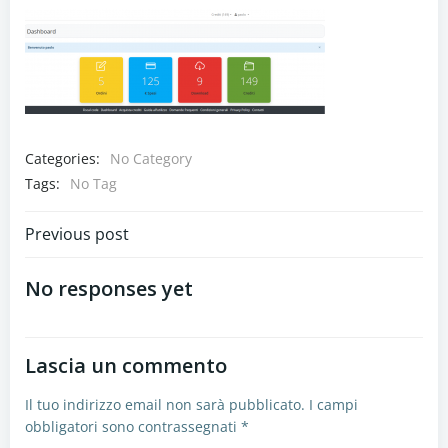
Categories:
No Category
Tags:
No Tag
Navigazione
Previous post
articoli
No responses yet
Lascia un commento
Il tuo indirizzo email non sarà pubblicato.
I campi
obbligatori sono contrassegnati
*