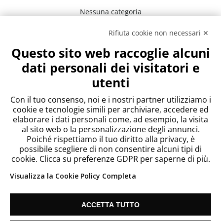
Nessuna categoria
Rifiuta cookie non necessari ✕
Meta
Questo sito web raccoglie alcuni
Accedi
dati personali dei visitatori e
Feed dei contenuti
utenti
Feed dei commenti
WordPress.org
Con il tuo consenso, noi e i nostri partner utilizziamo i
cookie e tecnologie simili per archiviare, accedere ed
elaborare i dati personali come, ad esempio, la visita
al sito web o la personalizzazione degli annunci.
Poiché rispettiamo il tuo diritto alla privacy, è
possibile scegliere di non consentire alcuni tipi di
cookie. Clicca su preferenze GDPR per saperne di più.
Visualizza la Cookie Policy Completa
ACCETTA TUTTO
Since 2018 Telecontact List S.L. Vat: ES B67186635 |