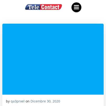
Vai
al
contenuto
by
qa3prxel
on
Dicembre 30, 2020