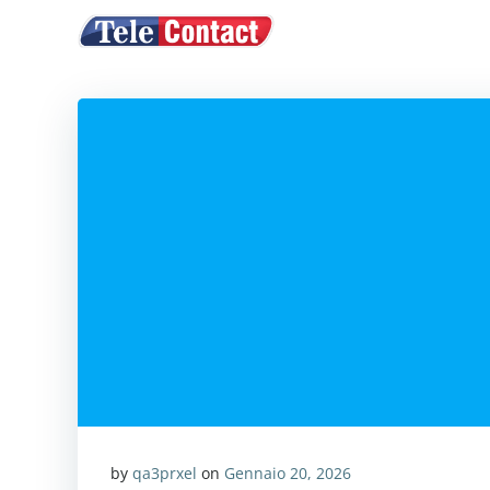
Vai
ACQUISTA CRE
al
contenuto
by
qa3prxel
on
Gennaio 20, 2026