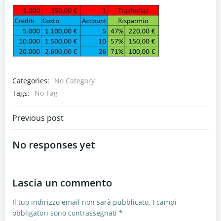
Categories:
No Category
Tags:
No Tag
Navigazione
Previous post
articoli
No responses yet
Lascia un commento
Il tuo indirizzo email non sarà pubblicato.
I campi
obbligatori sono contrassegnati
*