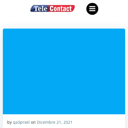
Vai
al
contenuto
by
qa3prxel
on
Dicembre 21, 2021