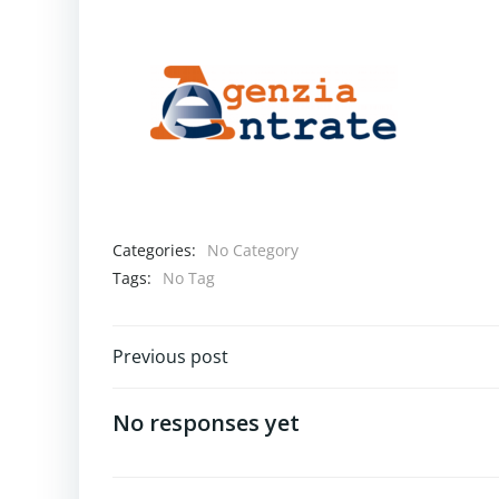
Categories:
No Category
Tags:
No Tag
Navigazione
Previous post
articoli
No responses yet