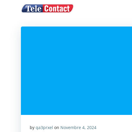
Vai
ACQUISTA CRE
al
contenuto
by
qa3prxel
on
Novembre 4, 2024