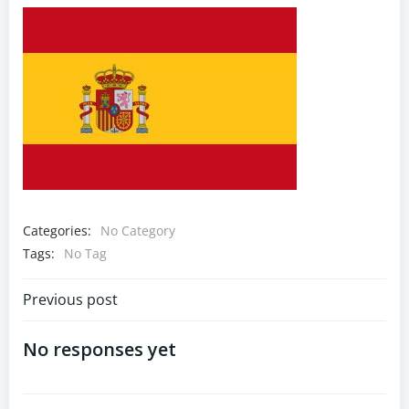
Categories:
No Category
Tags:
No Tag
Navigazione
Previous post
articoli
No responses yet