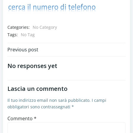
Categories:
No Category
Tags:
No Tag
Navigazione
Previous post
articoli
No responses yet
Lascia un commento
Il tuo indirizzo email non sarà pubblicato.
I campi
obbligatori sono contrassegnati
*
Commento
*