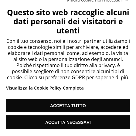
Meta
Questo sito web raccoglie alcuni
Accedi
dati personali dei visitatori e
Feed dei contenuti
utenti
Feed dei commenti
WordPress.org
Con il tuo consenso, noi e i nostri partner utilizziamo i
cookie e tecnologie simili per archiviare, accedere ed
elaborare i dati personali come, ad esempio, la visita
al sito web o la personalizzazione degli annunci.
Poiché rispettiamo il tuo diritto alla privacy, è
possibile scegliere di non consentire alcuni tipi di
cookie. Clicca su preferenze GDPR per saperne di più.
Visualizza la Cookie Policy Completa
ACCETTA TUTTO
Since 2018 Telecontact List S.L. Vat: ES B67186635 |
Cookie Settings
| info@listetelemarketing.net
ACCETTA NECESSARI
Hai bisogno di aiuto?