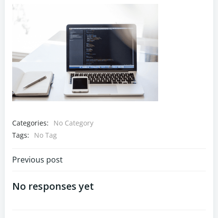
Categories:
No Category
Tags:
No Tag
Navigazione
Previous post
articoli
No responses yet