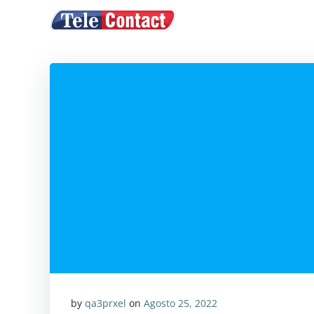
Vai
ACQUISTA CRE
al
contenuto
by
qa3prxel
on
Agosto 25, 2022