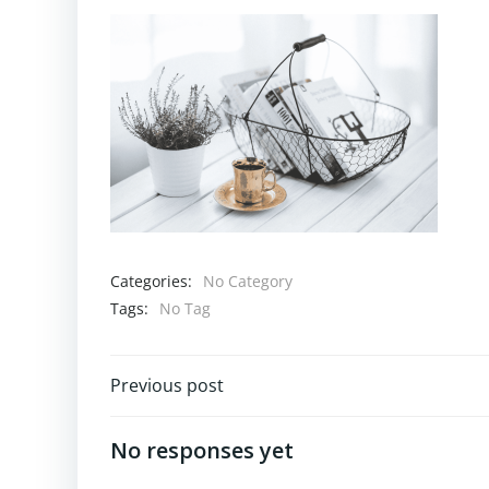
Categories:
No Category
Tags:
No Tag
Navigazione
Previous post
articoli
No responses yet