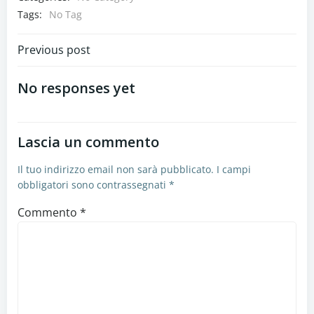
Tags:
No Tag
Navigazione
Previous post
articoli
No responses yet
Lascia un commento
Il tuo indirizzo email non sarà pubblicato.
I campi
obbligatori sono contrassegnati
*
Commento
*