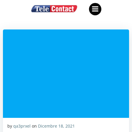
Vai
al
contenuto
by
qa3prxel
on
Dicembre 18, 2021