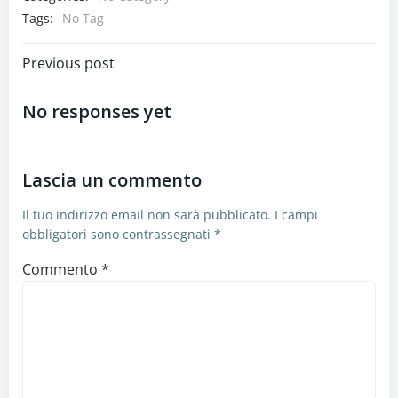
Tags:
No Tag
Navigazione
Previous post
articoli
No responses yet
Lascia un commento
Il tuo indirizzo email non sarà pubblicato.
I campi
obbligatori sono contrassegnati
*
Commento
*