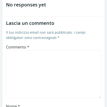
articoli
No responses yet
Lascia un commento
Il tuo indirizzo email non sarà pubblicato.
I campi
obbligatori sono contrassegnati
*
Commento
*
Nome
*