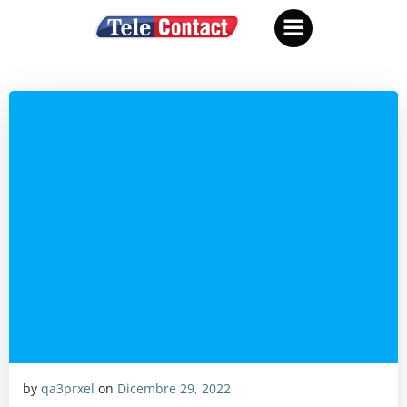
Vai
al
contenuto
by
qa3prxel
on
Dicembre 29, 2022