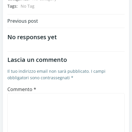
Tags:
No Tag
Navigazione
Previous post
articoli
No responses yet
Lascia un commento
Il tuo indirizzo email non sarà pubblicato.
I campi
obbligatori sono contrassegnati
*
Commento
*