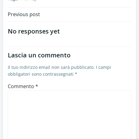
Navigazione
Previous post
articoli
No responses yet
Lascia un commento
Il tuo indirizzo email non sarà pubblicato.
I campi
obbligatori sono contrassegnati
*
Commento
*