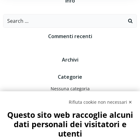
Info
Search
for:
Commenti recenti
Archivi
Categorie
Nessuna categoria
Rifiuta cookie non necessari ✕
Meta
Questo sito web raccoglie alcuni
Accedi
dati personali dei visitatori e
Feed dei contenuti
utenti
Feed dei commenti