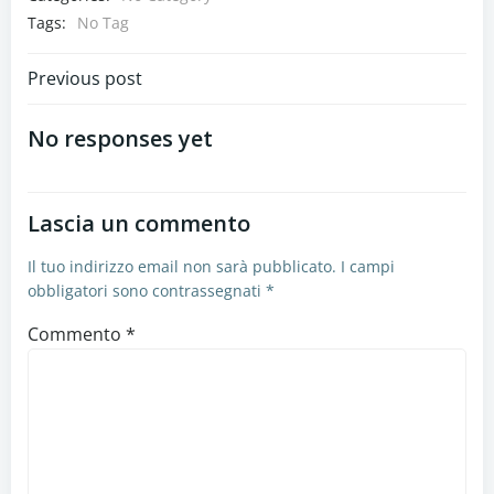
Tags:
No Tag
Navigazione
Previous post
articoli
No responses yet
Lascia un commento
Il tuo indirizzo email non sarà pubblicato.
I campi
obbligatori sono contrassegnati
*
Commento
*