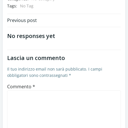
Tags:
No Tag
Navigazione
Previous post
articoli
No responses yet
Lascia un commento
Il tuo indirizzo email non sarà pubblicato.
I campi
obbligatori sono contrassegnati
*
Commento
*