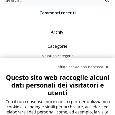
for:
Commenti recenti
Archivi
Categorie
Nessuna categoria
Rifiuta cookie non necessari ✕
Meta
Questo sito web raccoglie alcuni
Accedi
dati personali dei visitatori e
Feed dei contenuti
utenti
Feed dei commenti
WordPress.org
Con il tuo consenso, noi e i nostri partner utilizziamo i
cookie e tecnologie simili per archiviare, accedere ed
elaborare i dati personali come, ad esempio, la visita