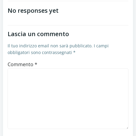
articoli
No responses yet
Lascia un commento
Il tuo indirizzo email non sarà pubblicato.
I campi
obbligatori sono contrassegnati
*
Commento
*