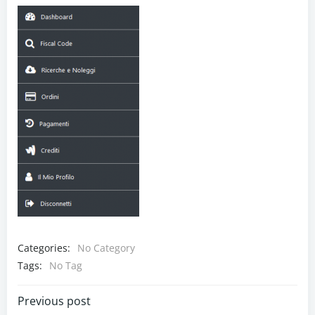
Categories:
No Category
Tags:
No Tag
Navigazione
Previous post