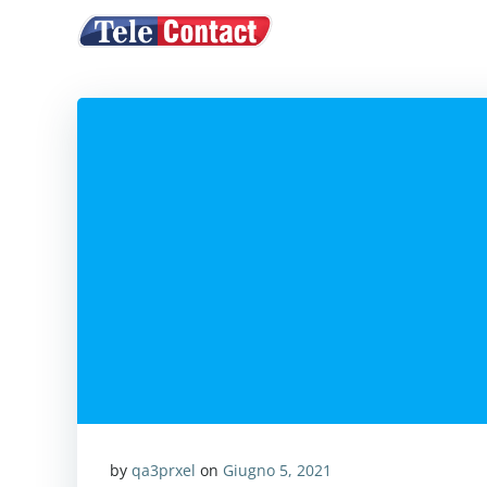
Vai
ACQUISTA CRE
al
contenuto
by
qa3prxel
on
Giugno 5, 2021