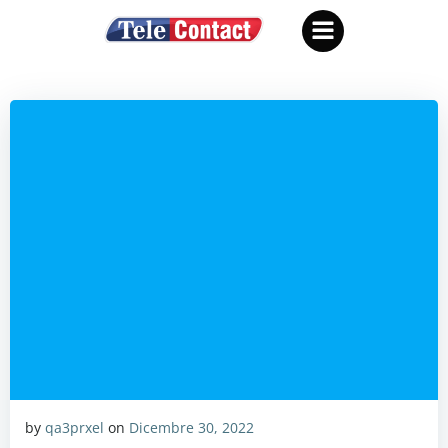
Vai
al
contenuto
by
qa3prxel
on
Dicembre 30, 2022