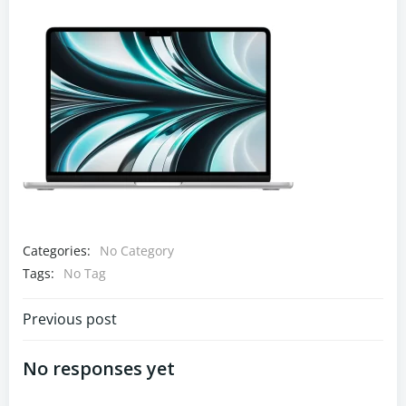
Categories:
No Category
Tags:
No Tag
Navigazione
Previous post
articoli
No responses yet