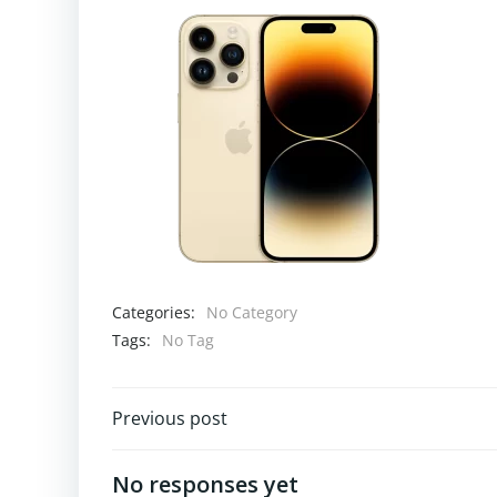
Categories:
No Category
Tags:
No Tag
Navigazione
Previous post
articoli
No responses yet