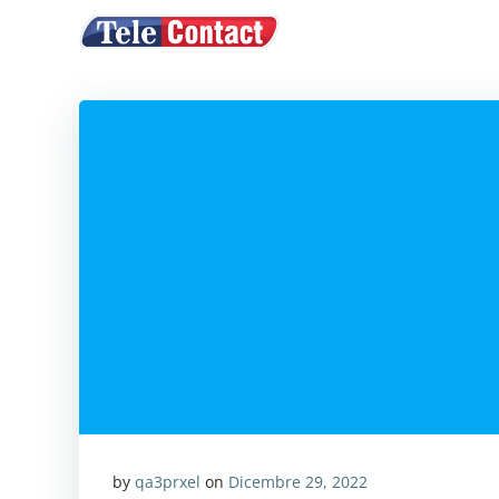
Vai
ACQUISTA CRE
al
contenuto
by
qa3prxel
on
Dicembre 29, 2022