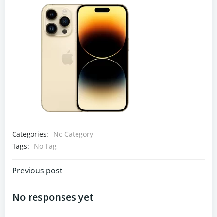
Categories:
No Category
Tags:
No Tag
Navigazione
Previous post
articoli
No responses yet