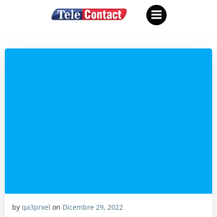
Vai
al
contenuto
by
qa3prxel
on
Dicembre 29, 2022