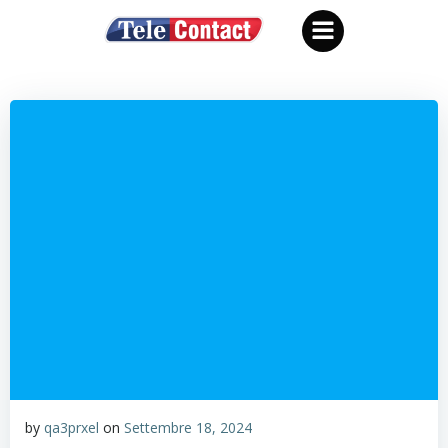
Vai
al
contenuto
by
qa3prxel
on
Settembre 18, 2024