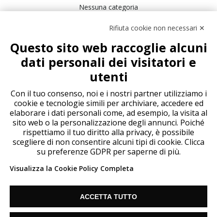
Nessuna categoria
Rifiuta cookie non necessari ✕
Meta
Questo sito web raccoglie alcuni
Accedi
dati personali dei visitatori e
Feed dei contenuti
utenti
Feed dei commenti
WordPress.org
Con il tuo consenso, noi e i nostri partner utilizziamo i
cookie e tecnologie simili per archiviare, accedere ed
elaborare i dati personali come, ad esempio, la visita al
sito web o la personalizzazione degli annunci. Poiché
rispettiamo il tuo diritto alla privacy, è possibile
scegliere di non consentire alcuni tipi di cookie. Clicca
su preferenze GDPR per saperne di più.
Visualizza la Cookie Policy Completa
ACCETTA TUTTO
Since 2018 Telecontact List S.L. Vat: ES B67186635 |