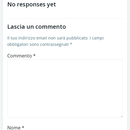
articoli
No responses yet
Lascia un commento
Il tuo indirizzo email non sarà pubblicato.
I campi
obbligatori sono contrassegnati
*
Commento
*
Nome
*