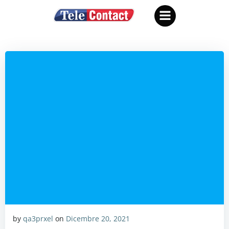
Vai
al
contenuto
by
qa3prxel
on
Dicembre 20, 2021