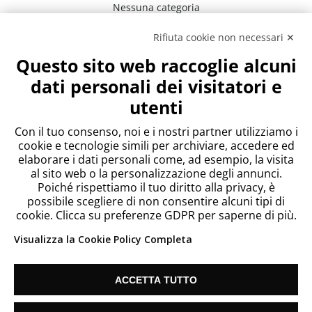
Nessuna categoria
Rifiuta cookie non necessari ✕
Meta
Questo sito web raccoglie alcuni
Accedi
dati personali dei visitatori e
Feed dei contenuti
utenti
Feed dei commenti
WordPress.org
Con il tuo consenso, noi e i nostri partner utilizziamo i
cookie e tecnologie simili per archiviare, accedere ed
elaborare i dati personali come, ad esempio, la visita
al sito web o la personalizzazione degli annunci.
Poiché rispettiamo il tuo diritto alla privacy, è
possibile scegliere di non consentire alcuni tipi di
cookie. Clicca su preferenze GDPR per saperne di più.
Visualizza la Cookie Policy Completa
ACCETTA TUTTO
Since 2018 Telecontact List S.L. Vat: ES B67186635 |