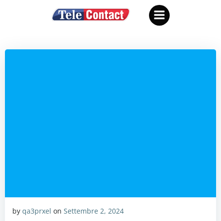
Vai
al
contenuto
by
qa3prxel
on
Settembre 2, 2024