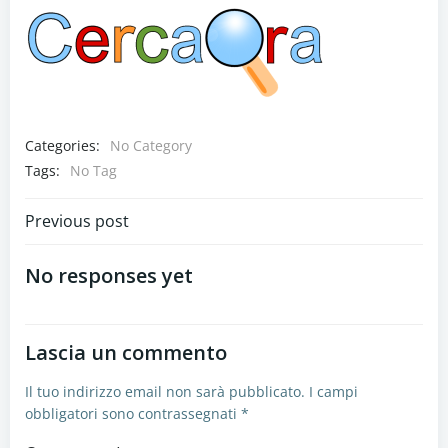
Categories:
No Category
Tags:
No Tag
Navigazione
Previous post
articoli
No responses yet
Lascia un commento
Il tuo indirizzo email non sarà pubblicato.
I campi
obbligatori sono contrassegnati
*