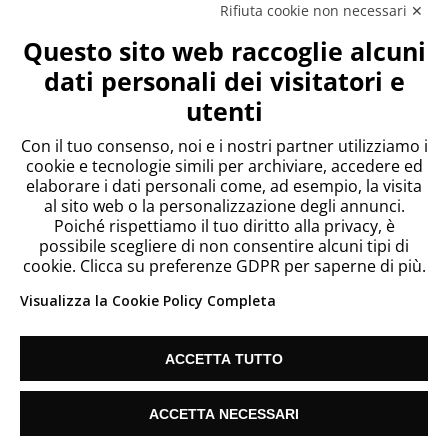
Rifiuta cookie non necessari ✕
Meta
Questo sito web raccoglie alcuni
Accedi
dati personali dei visitatori e
Feed dei contenuti
utenti
Feed dei commenti
WordPress.org
Con il tuo consenso, noi e i nostri partner utilizziamo i
cookie e tecnologie simili per archiviare, accedere ed
elaborare i dati personali come, ad esempio, la visita
al sito web o la personalizzazione degli annunci.
Poiché rispettiamo il tuo diritto alla privacy, è
possibile scegliere di non consentire alcuni tipi di
cookie. Clicca su preferenze GDPR per saperne di più.
Visualizza la Cookie Policy Completa
ACCETTA TUTTO
Since 2018 Telecontact List S.L. Vat: ES B67186635 |
Cookie Settings
| info@listetelemarketing.net
ACCETTA NECESSARI
Hai bisogno di aiuto?