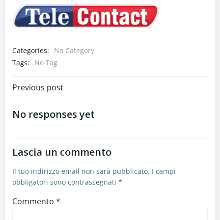
Categories:
No Category
Tags:
No Tag
Navigazione
Previous post
articoli
No responses yet
Lascia un commento
Il tuo indirizzo email non sarà pubblicato.
I campi
obbligatori sono contrassegnati
*
Commento
*