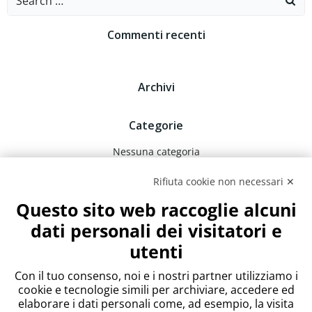
for:
Commenti recenti
Archivi
Categorie
Nessuna categoria
Rifiuta cookie non necessari ✕
Meta
Questo sito web raccoglie alcuni
Accedi
dati personali dei visitatori e
Feed dei contenuti
utenti
Feed dei commenti
WordPress.org
Con il tuo consenso, noi e i nostri partner utilizziamo i
cookie e tecnologie simili per archiviare, accedere ed
elaborare i dati personali come, ad esempio, la visita