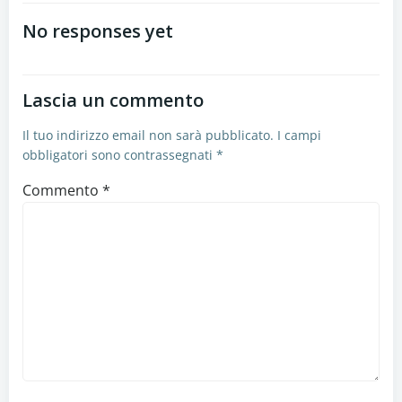
articoli
No responses yet
Lascia un commento
Il tuo indirizzo email non sarà pubblicato.
I campi
obbligatori sono contrassegnati
*
Commento
*