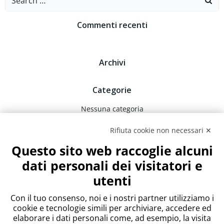
for:
Commenti recenti
Archivi
Categorie
Nessuna categoria
Rifiuta cookie non necessari ✕
Meta
Questo sito web raccoglie alcuni
Accedi
dati personali dei visitatori e
Feed dei contenuti
utenti
Feed dei commenti
WordPress.org
Con il tuo consenso, noi e i nostri partner utilizziamo i
cookie e tecnologie simili per archiviare, accedere ed
elaborare i dati personali come, ad esempio, la visita