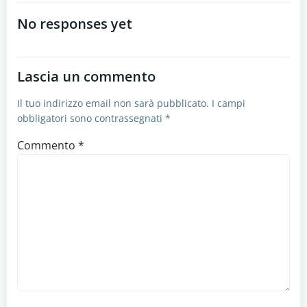
articoli
No responses yet
Lascia un commento
Il tuo indirizzo email non sarà pubblicato.
I campi
obbligatori sono contrassegnati
*
Commento
*