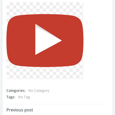
Categories:
No Category
Tags:
No Tag
Navigazione
Previous post