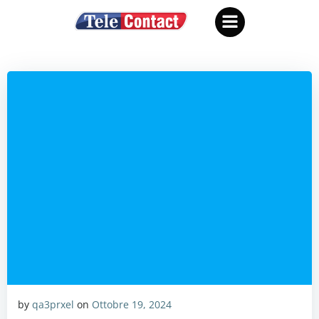
Vai
al
contenuto
by
qa3prxel
on
Ottobre 19, 2024