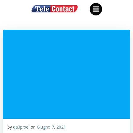
Vai
al
contenuto
by
qa3prxel
on
Giugno 7, 2021