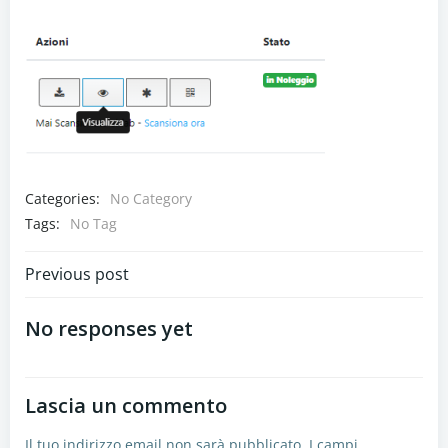
Categories:
No Category
Tags:
No Tag
Navigazione
Previous post
articoli
No responses yet
Lascia un commento
Il tuo indirizzo email non sarà pubblicato.
I campi