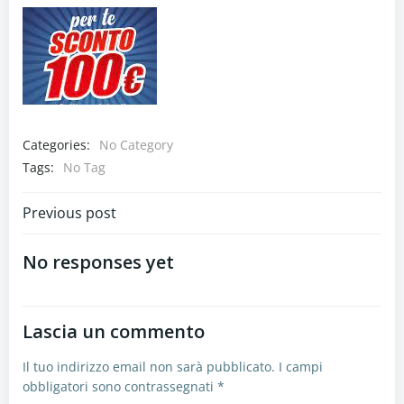
Categories:
No Category
Tags:
No Tag
Navigazione
Previous post
articoli
No responses yet
Lascia un commento
Il tuo indirizzo email non sarà pubblicato.
I campi
obbligatori sono contrassegnati
*