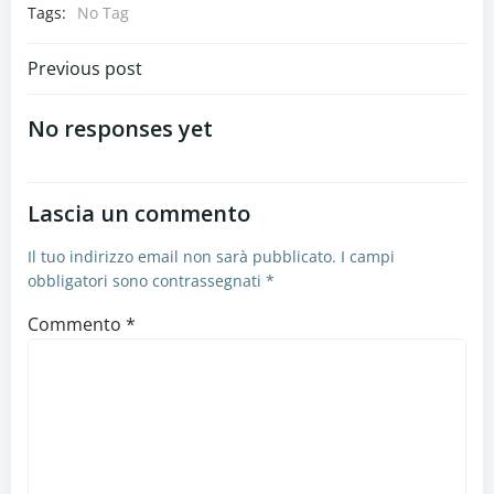
Tags:
No Tag
Navigazione
Previous post
articoli
No responses yet
Lascia un commento
Il tuo indirizzo email non sarà pubblicato.
I campi
obbligatori sono contrassegnati
*
Commento
*