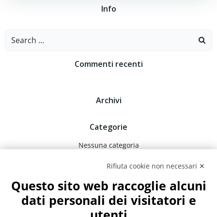
Info
Search
for:
Commenti recenti
Archivi
Categorie
Nessuna categoria
Rifiuta cookie non necessari ✕
Meta
Questo sito web raccoglie alcuni
Accedi
dati personali dei visitatori e
Feed dei contenuti
utenti
Feed dei commenti