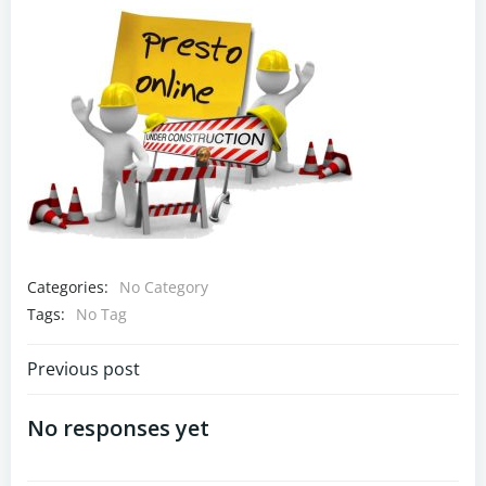
Categories:
No Category
Tags:
No Tag
Navigazione
Previous post
articoli
No responses yet