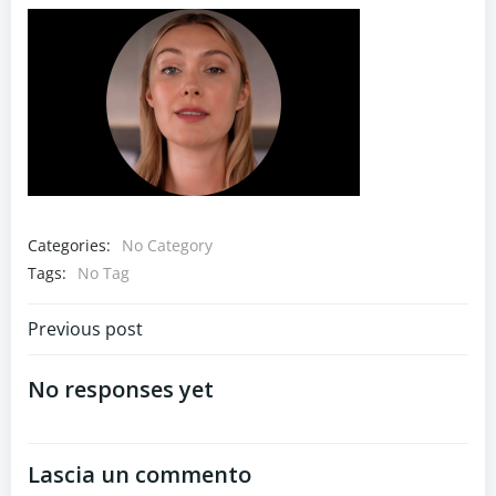
Categories:
No Category
Tags:
No Tag
Navigazione
Previous post
articoli
No responses yet
Lascia un commento