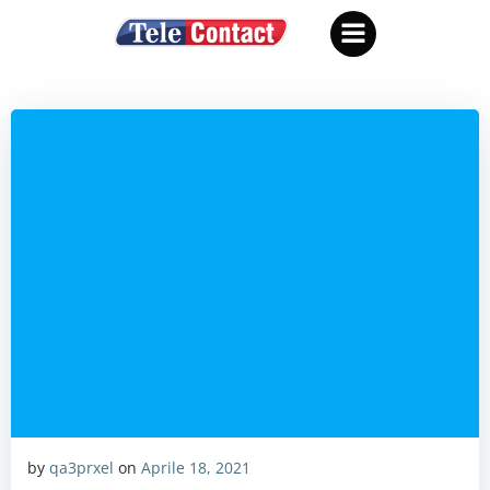
Vai
al
contenuto
by
qa3prxel
on
Aprile 18, 2021