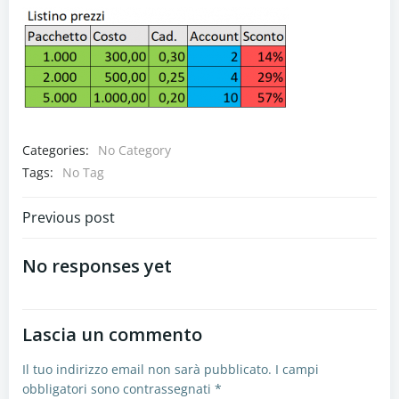
Categories:
No Category
Tags:
No Tag
Navigazione
Previous post
articoli
No responses yet
Lascia un commento
Il tuo indirizzo email non sarà pubblicato.
I campi
obbligatori sono contrassegnati
*