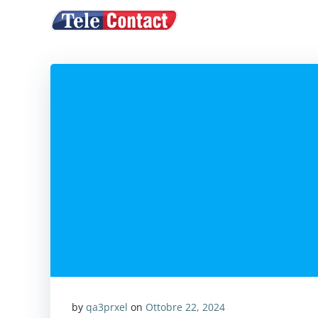
Vai
ACQUISTA CRE
al
contenuto
by
qa3prxel
on
Ottobre 22, 2024