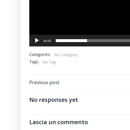
00:00
Categories:
No Category
Tags:
No Tag
Navigazione
Previous post
articoli
No responses yet
Lascia un commento