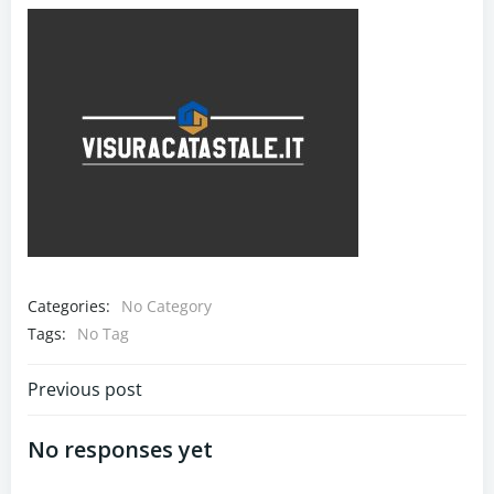
Categories:
No Category
Tags:
No Tag
Navigazione
Previous post
articoli
No responses yet