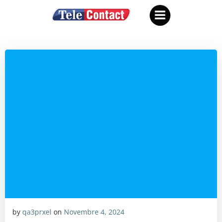
Vai
al
contenuto
by
qa3prxel
on
Novembre 4, 2024