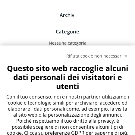
Archivi
Categorie
Nessuna categoria
Rifiuta cookie non necessari ✕
Meta
Questo sito web raccoglie alcuni
Accedi
dati personali dei visitatori e
Feed dei contenuti
utenti
Feed dei commenti
WordPress.org
Con il tuo consenso, noi e i nostri partner utilizziamo i
cookie e tecnologie simili per archiviare, accedere ed
elaborare i dati personali come, ad esempio, la visita
al sito web o la personalizzazione degli annunci.
Poiché rispettiamo il tuo diritto alla privacy, è
possibile scegliere di non consentire alcuni tipi di
cookie. Clicca su preferenze GDPR per saperne di più.