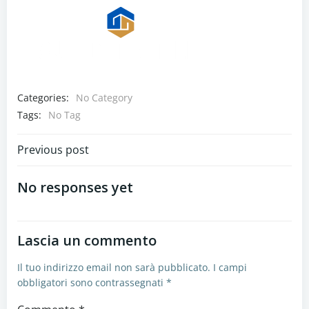
Categories:
No Category
Tags:
No Tag
Navigazione
Previous post
articoli
No responses yet
Lascia un commento
Il tuo indirizzo email non sarà pubblicato.
I campi
obbligatori sono contrassegnati
*