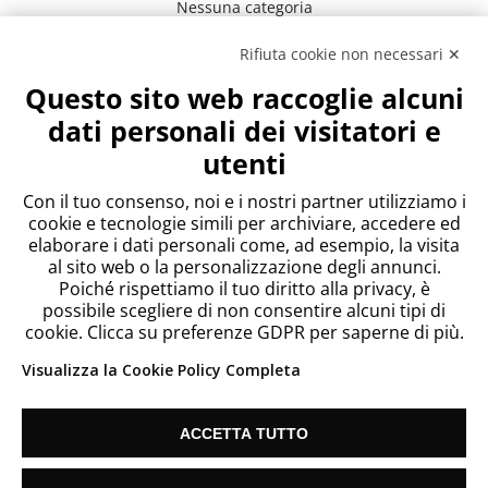
Nessuna categoria
Rifiuta cookie non necessari ✕
Meta
Questo sito web raccoglie alcuni
Accedi
dati personali dei visitatori e
Feed dei contenuti
utenti
Feed dei commenti
WordPress.org
Con il tuo consenso, noi e i nostri partner utilizziamo i
cookie e tecnologie simili per archiviare, accedere ed
elaborare i dati personali come, ad esempio, la visita
al sito web o la personalizzazione degli annunci.
Poiché rispettiamo il tuo diritto alla privacy, è
possibile scegliere di non consentire alcuni tipi di
cookie. Clicca su preferenze GDPR per saperne di più.
Visualizza la Cookie Policy Completa
ACCETTA TUTTO
Since 2018 Telecontact List S.L. Vat: ES B67186635 |