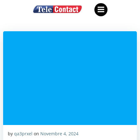
Vai
al
contenuto
by
qa3prxel
on
Novembre 4, 2024