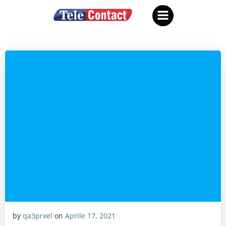
Vai
al
contenuto
by
qa3prxel
on
Aprile 17, 2021