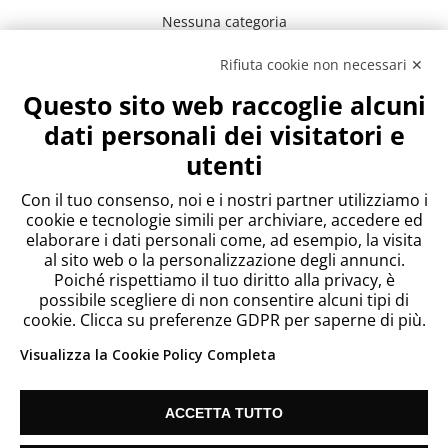
Nessuna categoria
Rifiuta cookie non necessari ✕
Meta
Questo sito web raccoglie alcuni
Accedi
dati personali dei visitatori e
Feed dei contenuti
utenti
Feed dei commenti
WordPress.org
Con il tuo consenso, noi e i nostri partner utilizziamo i
cookie e tecnologie simili per archiviare, accedere ed
elaborare i dati personali come, ad esempio, la visita
al sito web o la personalizzazione degli annunci.
Poiché rispettiamo il tuo diritto alla privacy, è
possibile scegliere di non consentire alcuni tipi di
cookie. Clicca su preferenze GDPR per saperne di più.
Visualizza la Cookie Policy Completa
ACCETTA TUTTO
Since 2018 Telecontact List S.L. Vat: ES B67186635 |