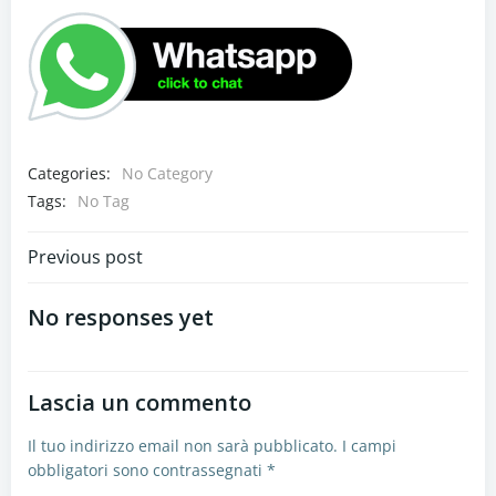
Categories:
No Category
Tags:
No Tag
Navigazione
Previous post
articoli
No responses yet
Lascia un commento
Il tuo indirizzo email non sarà pubblicato.
I campi
obbligatori sono contrassegnati
*