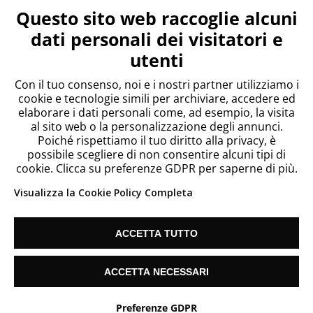
Questo sito web raccoglie alcuni
Accedi
dati personali dei visitatori e
Feed dei contenuti
utenti
Feed dei commenti
WordPress.org
Con il tuo consenso, noi e i nostri partner utilizziamo i
cookie e tecnologie simili per archiviare, accedere ed
elaborare i dati personali come, ad esempio, la visita
al sito web o la personalizzazione degli annunci.
Poiché rispettiamo il tuo diritto alla privacy, è
possibile scegliere di non consentire alcuni tipi di
cookie. Clicca su preferenze GDPR per saperne di più.
Visualizza la Cookie Policy Completa
ACCETTA TUTTO
Since 2018 Telecontact List S.L. Vat: ES B67186635 |
Cookie Settings
| info@listetelemarketing.net
ACCETTA NECESSARI
Hai bisogno di aiuto?
Preferenze GDPR