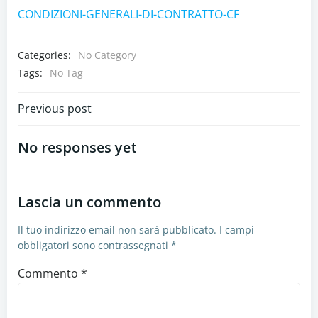
CONDIZIONI-GENERALI-DI-CONTRATTO-CF
Categories:
No Category
Tags:
No Tag
Navigazione
Previous post
articoli
No responses yet
Lascia un commento
Il tuo indirizzo email non sarà pubblicato.
I campi
obbligatori sono contrassegnati
*
Commento
*